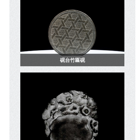
砚台竹匾砚