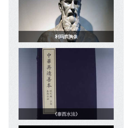
利玛窦胸像
《泰西水法》