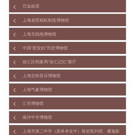
巴金故居
上海老照相机制造博物馆
上海无线电博物馆
中国“慰安妇”历史博物馆
徐汇区档案局“徐汇记忆”展厅
上海交响音乐博物馆
上海气象博物馆
汇学博物馆
南洋中学博物馆
上海市第二中学（原务本女中）校史陈列馆、馨逸影