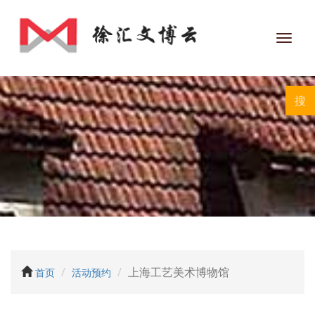
Toggl
navig
上海工艺美术博物馆
首页
活动预约