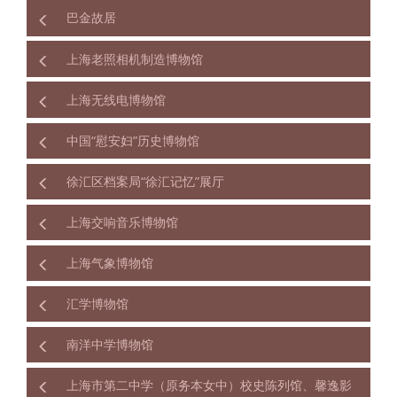
巴金故居
上海老照相机制造博物馆
上海无线电博物馆
中国“慰安妇”历史博物馆
徐汇区档案局“徐汇记忆”展厅
上海交响音乐博物馆
上海气象博物馆
汇学博物馆
南洋中学博物馆
上海市第二中学（原务本女中）校史陈列馆、馨逸影