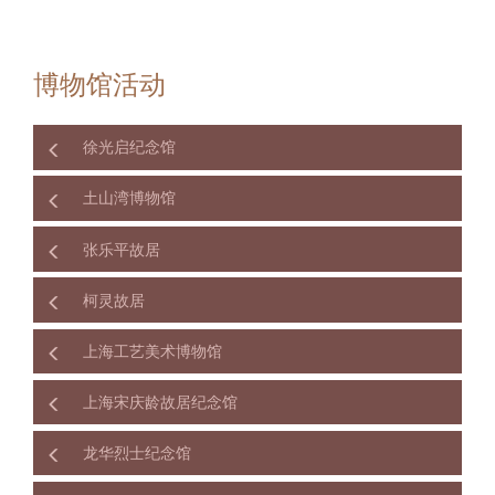
博物馆活动
徐光启纪念馆
土山湾博物馆
张乐平故居
柯灵故居
上海工艺美术博物馆
上海宋庆龄故居纪念馆
龙华烈士纪念馆