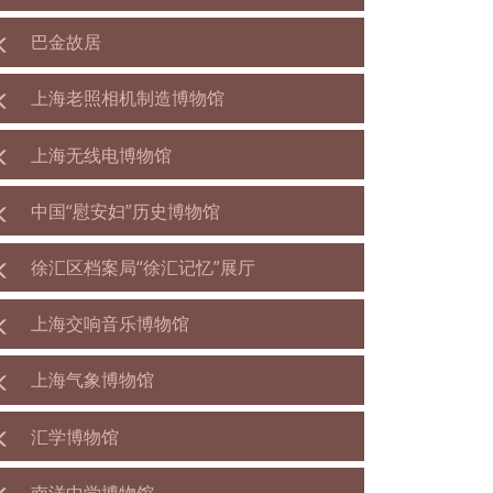
巴金故居
上海老照相机制造博物馆
上海无线电博物馆
中国“慰安妇”历史博物馆
徐汇区档案局“徐汇记忆”展厅
上海交响音乐博物馆
上海气象博物馆
汇学博物馆
南洋中学博物馆