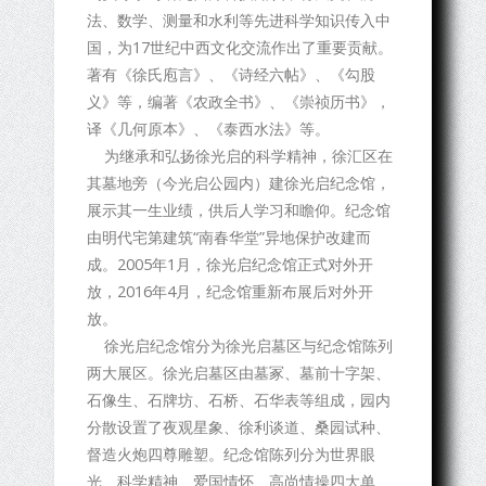
法、数学、测量和水利等先进科学知识传入中
国，为17世纪中西文化交流作出了重要贡献。
著有《徐氏庖言》、《诗经六帖》、《勾股
义》等，编著《农政全书》、《崇祯历书》，
译《几何原本》、《泰西水法》等。
为继承和弘扬徐光启的科学精神，徐汇区在
其墓地旁（今光启公园内）建徐光启纪念馆，
展示其一生业绩，供后人学习和瞻仰。纪念馆
由明代宅第建筑“南春华堂”异地保护改建而
成。2005年1月，徐光启纪念馆正式对外开
放，2016年4月，纪念馆重新布展后对外开
放。
徐光启纪念馆分为徐光启墓区与纪念馆陈列
两大展区。徐光启墓区由墓冢、墓前十字架、
石像生、石牌坊、石桥、石华表等组成，园内
分散设置了夜观星象、徐利谈道、桑园试种、
督造火炮四尊雕塑。纪念馆陈列分为世界眼
光、科学精神、爱国情怀、高尚情操四大单