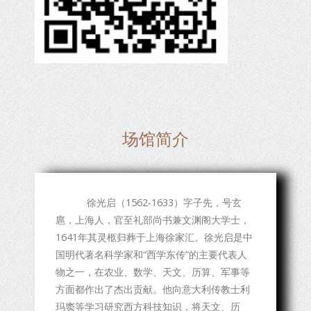
场馆简介
徐光启（1562-1633）字子先，号玄
扈，上海人，官至礼部尚书兼文渊阁大学士，
1641年其灵柩归葬于上海徐家汇。徐光启是中
国明代著名科学家和“西学东传”的主要代表人
物之一，在农业、数学、天文、历算、军事等
方面都作出了杰出贡献。他向意大利传教士利
玛窦等学习研究西方科技知识，将天文、历