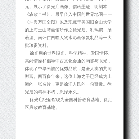
元。展示了徐光启画像、信函墨迹、明刻本
《农政全书》、最早传入中国的世界地图——
《坤舆万国全图》以及现藏于美国旧金山大学
的上海土山湾画馆所作之徐光启、利玛窦、汤
若望、南怀仁四幅人物水彩画像复制品等一大
批珍贵资料。
徐光启的世界眼光、科学精神、爱国情怀、
高尚情操和倡导中西文化会通的胸襟与眼光，
体现了中华民族的优秀品质，是全人类的共同
财富。四百多年来，这位上海之子已经成为上
海的一张名片，更是徐汇人民的一份骄傲。徐
光启的精神不朽，恩泽永久。
徐光启纪念馆现为全国科普教育基地、徐汇
区廉政教育基地。